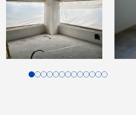
1
2
3
4
5
6
7
8
9
10
11
12
13