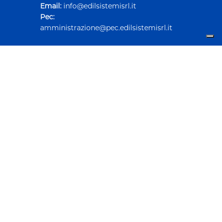
Email:
info@edilsistemisrl.it
Pec:
amministrazione@pec.edilsistemisrl.it
SEGUICI SU
FAST LINK
© 2024 Edil Sistemi srl - Prevalle (BS), Italia P.IVA
02818420982 R.E.A. 481139