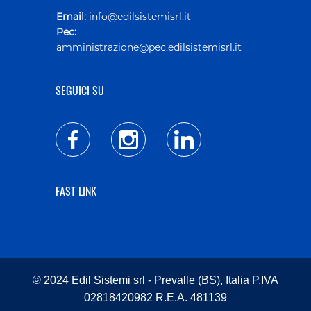
Email:
info@edilsistemisrl.it
Pec:
amministrazione@pec.edilsistemisrl.it
SEGUICI SU
FAST LINK
© 2024 Edil Sistemi srl - Prevalle (BS), Italia P.IVA
02818420982 R.E.A. 481139