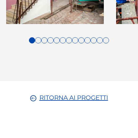
1
2
3
4
5
6
7
8
9
10
11
12
13
RITORNA AI PROGETTI