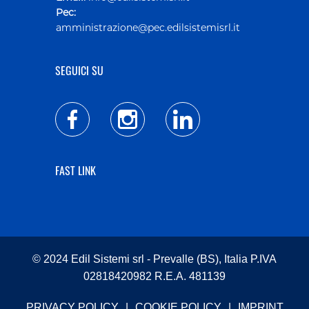
Pec:
amministrazione@pec.edilsistemisrl.it
SEGUICI SU
FAST LINK
© 2024 Edil Sistemi srl - Prevalle (BS), Italia P.IVA
02818420982 R.E.A. 481139
PRIVACY POLICY
|
COOKIE POLICY
|
IMPRINT