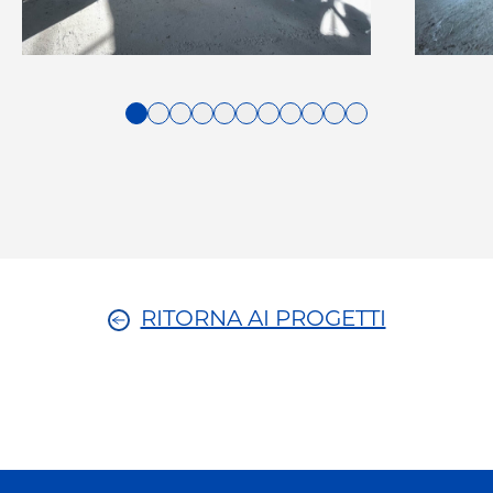
1
2
3
4
5
6
7
8
9
10
11
RITORNA AI PROGETTI